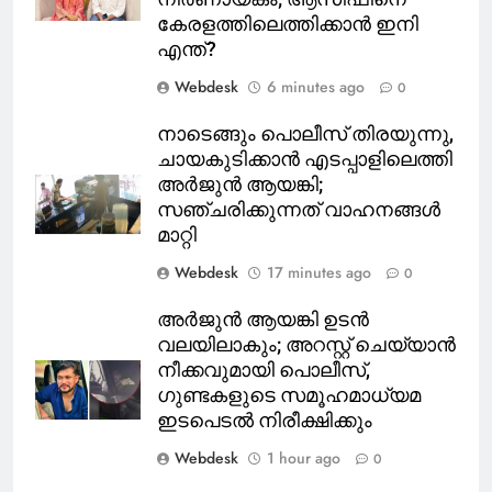
കേരളത്തിലെത്തിക്കാൻ ഇനി
എന്ത്?
Webdesk
6 minutes ago
0
നാടെങ്ങും പൊലീസ് തിരയുന്നു,
ചായകുടിക്കാൻ എടപ്പാളിലെത്തി
അർജുൻ ആയങ്കി;
സഞ്ചരിക്കുന്നത് വാഹനങ്ങൾ
മാറ്റി
Webdesk
17 minutes ago
0
അർജുൻ ആയങ്കി ഉടൻ
വലയിലാകും; അറസ്റ്റ് ചെയ്യാൻ
നീക്കവുമായി പൊലീസ്,
ഗുണ്ടകളുടെ സമൂഹമാധ്യമ
ഇടപെടൽ നിരീക്ഷിക്കും
Webdesk
1 hour ago
0