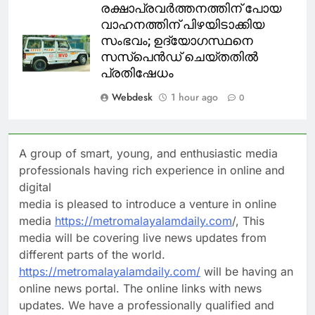
രക്ഷാപ്രവർത്തനത്തിന് പോയ
വാഹനത്തിന് പിഴയിടാക്കിയ
സംഭവം; ഉദ്യോഗസ്ഥനെ
സസ്പെൻഡ് ചെയ്തതിൽ
പ്രതിഷേധം
Webdesk
1 hour ago
0
A group of smart, young, and enthusiastic media
professionals having rich experience in online and
digital
media is pleased to introduce a venture in online
media
https://metromalayalamdaily.com
/, This
media will be covering live news updates from
different parts of the world.
https://metromalayalamdaily.com/
will be having an
online news portal. The online links with news
updates. We have a professionally qualified and