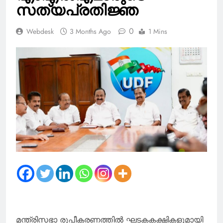
സത്യപ്രതിജ്ഞ
0
Webdesk
3 Months Ago
1 Mins
മന്ത്രിസഭാ രൂപീകരണത്തില്‍ ഘടകകക്ഷികളുമായി