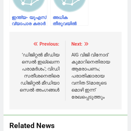
ചർച്ചകളില്ല’;
ട്രംപ്
ഇന്ത്യ- യുഎസ്
അധിക
വ്യാപാര കരാർ
തീരുവയിൽ
നവംബറോടെ;
ചൈനയ്ക്ക്
കാര്യങ്ങൾ
സാവകാശം; 90
പഴയപടിയാകും’;
ദിവസത്തേക്ക്
Previous:
Next:
Post
കേന്ദ്രമന്ത്രി
മരവിപ്പിച്ച് ട്രംപ്
പീയൂഷ് ഗോയൽ
navigation
‘ഡിജിറ്റൽ മീഡിയ
AIG വിജി വിനോദ്
സെൽ ഇല്ലെന്ന
കുമാറിനെതിരായ
പരാമർശം’; വിഡി
ആരോപണം;
സതീശനെതിരെ
പരാതിക്കാരായ
ഡിജിറ്റൽ മീഡിയാ
വനിത SIമാരുടെ
സെൽ അംഗങ്ങൾ
മൊഴി ഇന്ന്
രേഖപ്പെടുത്തും
Related News