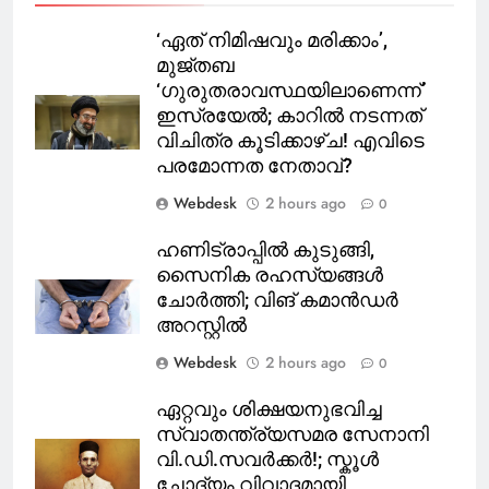
‘ഏത് നിമിഷവും മരിക്കാം’,
മുജ്‍തബ
‘ഗുരുതരാവസ്ഥയിലാണെന്ന്’
ഇസ്രയേൽ; കാറിൽ നടന്നത്
വിചിത്ര കൂടിക്കാഴ്ച! എവിടെ
പരമോന്നത നേതാവ്?
Webdesk
2 hours ago
0
ഹണിട്രാപ്പിൽ കുടുങ്ങി,
സൈനിക രഹസ്യങ്ങൾ
ചോർത്തി; വിങ് കമാൻഡർ
അറസ്റ്റിൽ
Webdesk
2 hours ago
0
ഏറ്റവും ശിക്ഷയനുഭവിച്ച
സ്വാതന്ത്ര്യസമര സേനാനി
വി.ഡി.സവർക്കർ!; സ്കൂൾ
ചോദ്യം വിവാദമായി