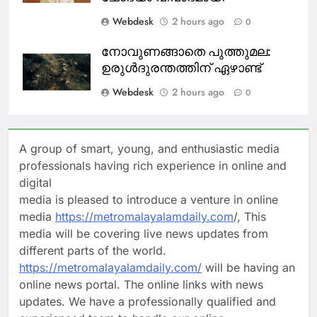
Webdesk
2 hours ago
0
നോവുണങ്ങാതെ പുത്തുമല:
ഉരുൾദുരന്തത്തിന് ഏഴാണ്ട്
Webdesk
2 hours ago
0
A group of smart, young, and enthusiastic media
professionals having rich experience in online and
digital
media is pleased to introduce a venture in online
media
https://metromalayalamdaily.com
/, This
media will be covering live news updates from
different parts of the world.
https://metromalayalamdaily.com/
will be having an
online news portal. The online links with news
updates. We have a professionally qualified and