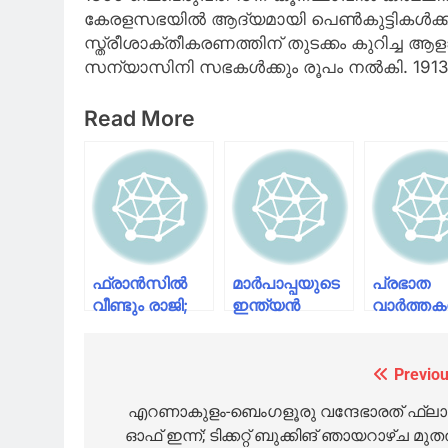
കേരളസഭയിൽ ആദ്യമായി പെൺകുട്ടികൾക്ക് സ
സ്ത്രീശാക്തീകരണത്തിന് തുടക്കം കുറിച്ച ആളാ
സന്യാസിനി സഭകൾക്കും രൂപം നൽകി. 1913 
Read More
ഫ്രാൻസിൽ
മാർപാപ്പയുടെ
പ്രഭാത
വീണ്ടും രാജി;
ഇന്ത്യൻ
വാർത്ത
പ്രധാനമന്ത്രി
സന്ദർശനം ഒരു
സെബാസ്റ്റ്യൻ
വർഷത്തിനുള്ളിൽ;
ലെകോർണു
കേരളത്തിലും
Previou
Post
രാജിവച്ചു
എത്തിയേക്കും
navigation
എറണാകുളം-ബെംഗളൂരു വന്ദേഭാരത് ഫ്ലാ​
ഓഫ് ഇന്ന്; ടിക്കറ്റ് ബുക്കിങ് ഞായറാഴ്ച മു