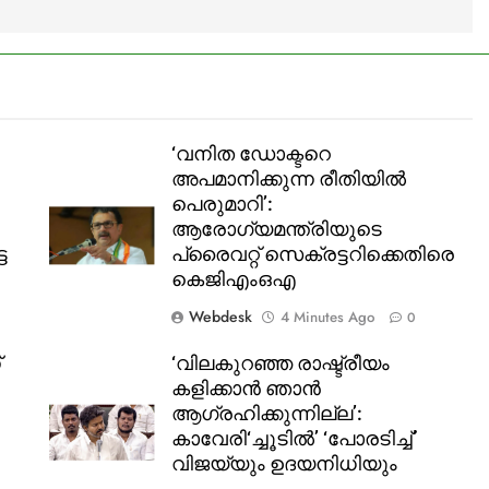
സെബാസ്റ്റ്യൻ
‘വനിത ഡോക്ടറെ
അപമാനിക്കുന്ന രീതിയിൽ
പെരുമാറി’:
ആരോഗ്യമന്ത്രിയുടെ
ട
പ്രൈവറ്റ് സെക്രട്ടറിക്കെതിരെ
കെജിഎംഒഎ
Webdesk
4 Minutes Ago
0
്
‘വിലകുറഞ്ഞ രാഷ്ട്രീയം
കളിക്കാൻ ഞാൻ
ആഗ്രഹിക്കുന്നില്ല’:
കാവേരി‘ച്ചൂടിൽ’ ‘പോരടിച്ച്’
വിജയ്‌യും ഉദയനിധിയും