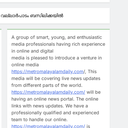
ടെ പ്രൈവറ്റ് സെക്രട്ടറിക്കെതിരെ
ുകൾ വല്ലാർപാടം ബസിലിക്കയിൽ
രക്ഷപ്പെട്ടത് 12 ലക്ഷം രൂപയുമായി
ിൽ’ ‘പോരടിച്ച്’ വിജയ്‌യും
A group of smart, young, and enthusiastic
media professionals having rich experience
in online and digital
ഷ്‌ണുനാഥ് ചിത്രങ്ങൾ പുറത്തുവിട്ടത്
media is pleased to introduce a venture in
LA
online media
https://metromalayalamdaily.com
/, This
ദഗ്ധര്‍’ ചോദ്യപ്പേപ്പര്‍ ചോര്‍ത്തിയത്
media will be covering live news updates
from different parts of the world.
https://metromalayalamdaily.com/
will be
having an online news portal. The online
links with news updates. We have a
professionally qualified and experienced
team to handle our online.
https://metromalayalamdaily.com/
is