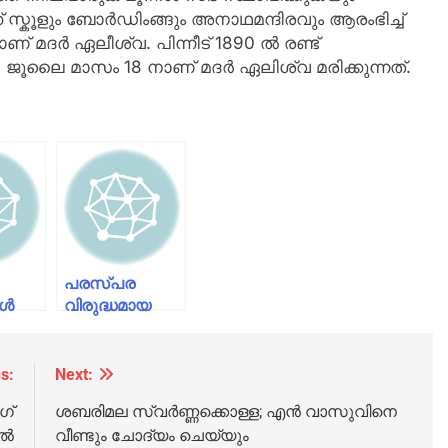
്കൂളും ബോർഡിംങ്ങും അനാഥമന്ദിരവും ആരംഭിച്ച്
ണ്‌ മദർ ഏലീശ്വ. പിന്നീട് 1890 ൽ രണ്ട്
ജൂലൈ മാസം 18 നാണ് മദർ ഏലിശ്വ മരിക്കുന്നത്.
പരസ്പര
കൾ
വിരുദ്ധമായ
മൊഴികൾ;
സ്ത്രീകളുടെ
തിരോധാനത്തിൽ
s:
Next:
കൃത്യമായ
ഗ്
ശബരിമല സ്വർണ്ണക്കൊള്ള; എൻ വാസുവിനെ
ഉത്തരം
തൽ
വീണ്ടും ചോദ്യം ചെയ്യും
നൽകാതെ