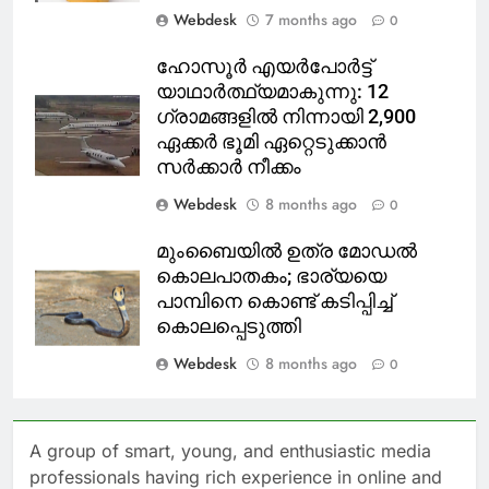
Webdesk
7 months ago
0
ഹോസൂർ എയർപോർട്ട്
യാഥാർത്ഥ്യമാകുന്നു: 12
ഗ്രാമങ്ങളിൽ നിന്നായി 2,900
ഏക്കർ ഭൂമി ഏറ്റെടുക്കാൻ
സർക്കാർ നീക്കം
Webdesk
8 months ago
0
മുംബൈയിൽ ഉത്ര മോഡൽ
കൊലപാതകം; ഭാര്യയെ
പാമ്പിനെ കൊണ്ട് കടിപ്പിച്ച്
കൊലപ്പെടുത്തി
Webdesk
8 months ago
0
A group of smart, young, and enthusiastic media
professionals having rich experience in online and