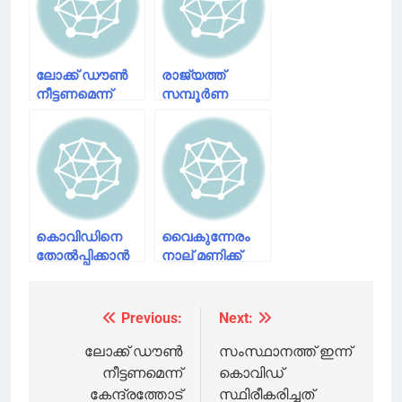
ലോക്ക് ഡൗൺ
രാജ്യത്ത്
നീട്ടണമെന്ന്
സമ്പൂർണ
കേന്ദ്രത്തോട്
ലോക്ക് ഡൗൺ :
സംസ്ഥാനങ്ങൾ;
പ്രധാനമന്ത്രി
നിയന്ത്രണങ്ങൾ
കർശനമാക്കണം
കൊവിഡിനെ
വൈകുന്നേരം
തോൽപ്പിക്കാൻ
നാല് മണിക്ക്
സമയം ഇനിയും
പ്രധാനമന്ത്രി
വേണം; ലോക്ക്
രാജ്യത്തെ
ഡൗൺ
അഭിസംബോധന
Previous:
Next:
Post
നീട്ടുമെന്ന
ചെയ്യും
സൂചനയുമായി
navigation
ലോക്ക് ഡൗൺ
സംസ്ഥാനത്ത് ഇന്ന്
കേന്ദ്ര
നീട്ടണമെന്ന്
കൊവിഡ്
ആരോഗ്യമന്ത്രി
കേന്ദ്രത്തോട്
സ്ഥിരീകരിച്ചത്