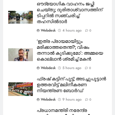
ഔദ്യോഗിക വാഹനം ജപ്തി
ചെയ്തു; ദുരിതാശ്വാസത്തിന്
ടിപ്പറിൽ സഞ്ചരിച്ച്
തഹസിൽദാർ
Webdesk
4 hours ago
0
‘ഇത്ര പ്രായമായിട്ടും
മരിക്കാത്തതെന്ത്?; വിഷം
തന്നാൽ കുടിക്കുമോ’: അമ്മയെ
കൊല്ലാൻ ശ്രമിച്ച് മകൻ
Webdesk
5 hours ago
0
ഫ്രഷ് കട്ടിന് പൂട്ട്; അടച്ചുപൂട്ടാന്‍
ഉത്തരവിട്ട് മലിനീകരണ
നിയന്ത്രണ ബോര്‍ഡ്
Webdesk
9 hours ago
0
പ്രധാനമന്ത്രി നരേന്ദ്ര