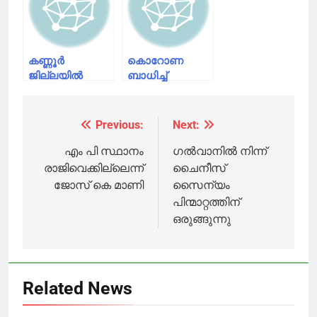
കൂടി രോഗബാധ
മരണം
കണ്ണൂർ
കൊറോണ
ജില്ലയിൽ
ബാധിച്ച്
പുതുതായി
ശ്രീനഗറിൽ ഒരു
രോഗം
മരണം;
സ്ഥിരീകരിച്ചത്
മരിച്ചയാളുമായി
Previous:
Next:
Post
ഒരു
ബന്ധപ്പെട്ട നാല്
കുടുംബത്തിലെ
പേർക്കും രോഗം
navigation
എം പി സ്ഥാനം
ഗൽവാനിൽ നിന്ന്
നാല് പേർക്ക്
രാജിവെക്കില്ലെന്ന്
ചൈനീസ്
ജോസ് കെ മാണി
സൈന്യം
പിന്മാറ്റത്തിന്
ഒരുങ്ങുന്നു
Related News