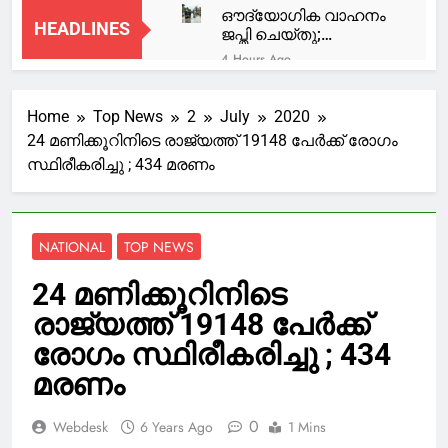
ഔദ്യോഗിക വാഹനം
HEADLINES
ജപ്തി ചെയ്തു;
ദുരിതാശ്വാസത്തിന്
4 Hours Ago
ടിപ്പറിൽ സഞ്ചരിച്ച്
‘ഇത്ര പ്രായമായിട്ടും
തഹസിൽദാർ
മരിക്കാത്തതെന്ത്?;
Home
Top News
2
July
2020
വിഷം തന്നാൽ
5 Hours Ago
കുടിക്കുമോ’: അമ്മയെ
24 മണിക്കൂറിനിടെ രാജ്യത്ത് 19148 പേർക്ക് രോഗം
ഫ്രഷ് കട്ടിന് പൂട്ട്;
കൊല്ലാൻ ശ്രമിച്ച്
സ്ഥിരീകരിച്ചു ; 434 മരണം
അടച്ചുപൂട്ടാന്‍
മകൻ
ഉത്തരവിട്ട് മലിനീകരണ
9 Hours Ago
നിയന്ത്രണ ബോര്‍ഡ്
പ്രധാനമന്ത്രി നരേന്ദ്ര
മോദിയുടെ വീഡിയോ
NATIONAL
TOP NEWS
നീക്കം ചെയ്ത സംഭവം;
9 Hours Ago
ക്ഷമാപണം നടത്തി മെറ്റ
‘വിദ്യാര്‍ത്ഥികളുടെ
24 മണിക്കൂറിനിടെ
ഉന്നത ഉദ്യോഗസ്ഥന്‍
വീടുകളിലേക്ക്
രാജ്യത്ത് 19148 പേർക്ക്
ഗുണ്ടകളെ അയക്കുന്നു’;
11 Hours Ago
അമിത് ഷായ്ക്കും
തൃശൂരിൽ കാർ
രോഗം സ്ഥിരീകരിച്ചു ; 434
മോദിക്കും
നിയന്ത്രണംവിട്ട്
മാധ്യമങ്ങള്‍ക്ക്
മരണം
പുഴയിലേക്ക് മറിഞ്ഞു;
11 Hours Ago
മുന്നിലെത്താന്‍
യാത്രക്കാരന്
ഭയമെന്ന് രാഹുല്‍
അദ്ഭുതരക്ഷ
0
Webdesk
6 Years Ago
1 Mins
ഗാന്ധി