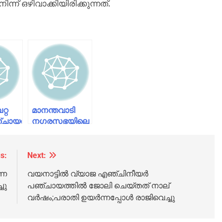
 ഒഴിവാക്കിയിരിക്കുന്നത്.
്റ
മാനന്തവാടി
്ചായത്തിലെ
നഗരസഭയിലെ
ഈ
ിലുള്ള
വാർഡുകൾ
െന്റ്
കണ്ടെയ്ൻമെന്റ്
s:
Next:
സോണിൽ
രണ
വയനാട്ടിൽ വ്യാജ എഞ്ചിനീയര്‍
നിന്നും
ചു
പഞ്ചായത്തില്‍ ജോലി ചെയ്തത് നാല്
ഒഴിവാക്കി
വര്‍ഷം;പരാതി ഉയർന്നപ്പോൾ രാജിവെച്ചു