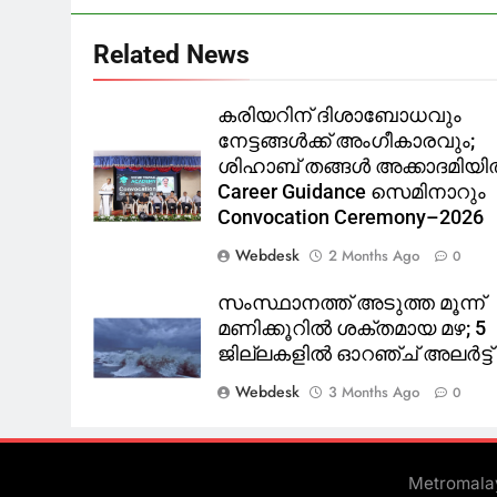
Related News
കരിയറിന് ദിശാബോധവും
നേട്ടങ്ങൾക്ക് അംഗീകാരവും;
ശിഹാബ് തങ്ങൾ അക്കാദമിയ
Career Guidance സെമിനാറും
Convocation Ceremony–2026
Webdesk
2 Months Ago
0
സംസ്ഥാനത്ത് അടുത്ത മൂന്ന്
മണിക്കൂറിൽ ശക്തമായ മഴ; 5
ജില്ലകളിൽ ഓറഞ്ച് അലർട്ട്
Webdesk
3 Months Ago
0
Metromala