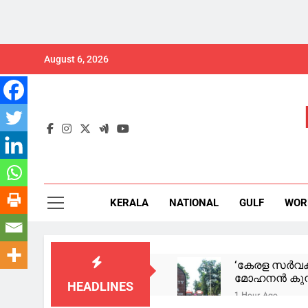
Skip
August 6, 2026
to
content
KERALA
NATIONAL
GULF
WOR
‘കേരള സര്‍വക
മോഹനന്‍ കുന്ന
HEADLINES
1 Hour Ago