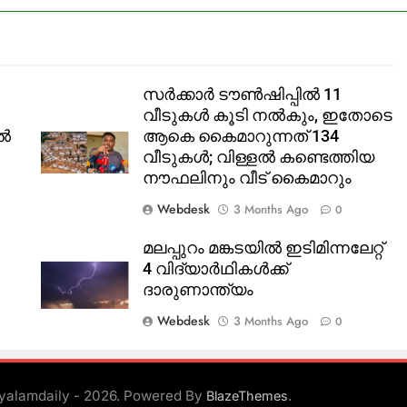
സർക്കാർ ടൗൺഷിപ്പിൽ 11
വീടുകൾ കൂടി നൽകും, ഇതോടെ
ിൽ
ആകെ കൈമാറുന്നത് 134
വീടുകൾ; വിള്ളൽ കണ്ടെത്തിയ
നൗഫലിനും വീട് കൈമാറും
Webdesk
3 Months Ago
0
മലപ്പുറം മങ്കടയിൽ ഇടിമിന്നലേറ്റ്
4 വിദ്യാർഥികൾക്ക്
ദാരുണാന്ത്യം
Webdesk
3 Months Ago
0
yalamdaily - 2026. Powered By
.
BlazeThemes