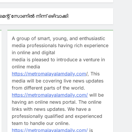
ടെ വെല്ലുവിളിയില്‍ പ്രതികരിച്ച് രമേശ്
്റ് സോണിൽ നിന്ന് ഒഴിവാക്കി
നോന്‍
ന്നത്, എനിക്ക് ഭ്രാന്ത് പിടിക്കുന്നത്
A group of smart, young, and enthusiastic
media professionals having rich experience
in online and digital
റിന് എത്തിയപ്പോൾ ആക്രമണം
media is pleased to introduce a venture in
online media
രാമർശം വ്യാഖ്യാനിക്കുന്നതിൽ
https://metromalayalamdaily.com
/, This
media will be covering live news updates
from different parts of the world.
https://metromalayalamdaily.com/
will be
having an online news portal. The online
links with news updates. We have a
professionally qualified and experienced
team to handle our online.
https://metromalayalamdaily.com/
is