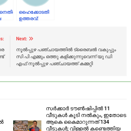
രിനെതിരായ
ഹൈക്കോടതി
ഷ
ഉത്തരവ്:
യുഡിഎഫിന്റെ
്
സമരങ്ങള്‍
്ചു
നിര്‍ത്തിവെച്ചു
s:
Next:
രെ
നൂൽപ്പുഴ പഞ്ചായത്തിൽ ട്രൈബൽ വകുപ്പും
ട്
സി പി എമ്മും ഒത്തു കളിക്കുന്നുവെന്ന് യു ഡി
എഫ് നൂൽപ്പുഴ പഞ്ചായത്ത് കമ്മറ്റി
സർക്കാർ ടൗൺഷിപ്പിൽ 11
വീടുകൾ കൂടി നൽകും, ഇതോടെ
ിൽ
ആകെ കൈമാറുന്നത് 134
വീടുകൾ; വിള്ളൽ കണ്ടെത്തിയ