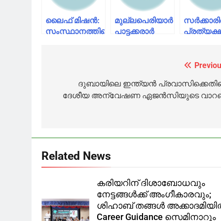
ലൈഫ് മിഷന്‍:
മുല്ലപെരിയാർ
സര്‍ക്കാ
സംസ്ഥാനത്തിന്റെ
പാട്ടക്കരാര്‍
പ്രത്യക്
ഹര്‍ജിയില്‍
റദ്ദാക്കണം
സമരം
കേന്ദ്രത്തിനും
സുപ്രീം
യുഡിഎഫ
സി.ബി.ഐക്കും
കോടതി
നിര്‍ത്തിവച
Previou
Post
നോട്ടീസ്
തമിഴ്‌നാടിന്
navigation
ദുബായിലെ ഇന്ത്യൻ പ്രവാസിക്കെതി
നോട്ടീസ്
ദേശീയ അന്വേഷണ ഏജൻസിയുടെ വാറണ്
അയച്ചു
Related News
കരിയറിന് ദിശാബോധവും
നേട്ടങ്ങൾക്ക് അംഗീകാരവും;
ശിഹാബ് തങ്ങൾ അക്കാദമിയ
Career Guidance സെമിനാറും