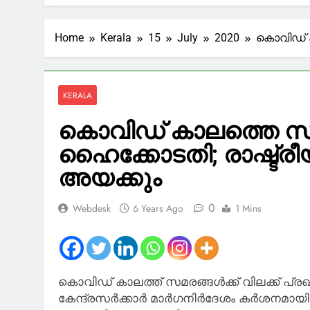
2 Hours Ago
സർക്കാർ 100
Home
Kerala
15
July
2020
കൊവിഡ് കാ
3 Hours Ago
അർജുൻ ആയങ്
ഒളിയമ്പുമായ
3 Hours Ago
KERALA
‘കേരളവും അ
3 Hours Ago
കൊവിഡ് കാലത്തെ സമരങ്
‘അവൻ ദുബായിലെ
ഹൈക്കോടതി; രാഷ്ട്രീയ പാ
ആസിഫിനെ കേരള
അയക്കും
4 Hours Ago
0
Webdesk
6 Years Ago
1 Mins
കൊവിഡ് കാലത്ത് സമരങ്ങള്‍ക്ക് വിലക്ക് പ്ര
കേന്ദ്രസര്‍ക്കാര്‍ മാര്‍ഗനിര്‍ദേശം കര്‍ശനമാ