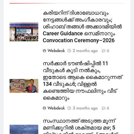
കരിയറിന് ദിശാബോധവും
നേട്ടങ്ങൾക്ക് അംഗീകാരവും;
ശിഹാബ് തങ്ങൾ അക്കാദമിയിൽ
Career Guidance സെമിനാറും
Convocation Ceremony–2026
Webdesk
2 months ago
0
സർക്കാർ ടൗൺഷിപ്പിൽ 11
വീടുകൾ കൂടി നൽകും,
ഇതോടെ ആകെ കൈമാറുന്നത്
134 വീടുകൾ; വിള്ളൽ
കണ്ടെത്തിയ നൗഫലിനും വീട്
കൈമാറും
Webdesk
3 months ago
0
സംസ്ഥാനത്ത് അടുത്ത മൂന്ന്
മണിക്കൂറിൽ ശക്തമായ മഴ; 5