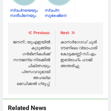
ആഭ്യന്തരമന്ത്രാലയത്തെ
അറിയിക്കും
സ്വപ്‌നയെയും
സ്വപ്‌ന
സന്ദീപിനെയും
സുരേഷിനെ
ഒരാഴ്ചത്തേക്ക്
ഐടി വകുപ്പില്‍
എന്‍ ഐ എ
നിയമിച്ചത് തന്റെ
കസ്റ്റഡിയില്‍
അറിവോടെയല്ലെന്ന്
Previous:
Next:
Post
വിട്ടു; സന്ദീപിന്റെ
മുഖ്യമന്ത്രി
ബാഗ്
navigation
ജനനി ; യുഎഇയിൽ
കാസർഗോഡ് ചൂരി
പരിശോധിക്കണമെന്നും
കുടുങ്ങിയ
ടൗണിലെ വ്യാപാരി
അന്വേഷണ
ഗർഭിണികൾക്ക്
കോട്ടക്കണ്ണി സി.എം.
സംഘം
സൗജന്യ നിരക്കിൽ
ഇബ്രാഹിം ഹാജി
ചികിത്സയും
അന്തരിച്ചു
പ്രസവവുമായി
അഹല്യ
മെഡിക്കൽ ഗ്രൂപ്പ്.
Related News