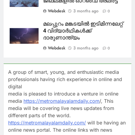
ജില്ലകളിൽ ഓറഞ്ച് അലർട്ട്
Webdesk
3 months ago
0
മലപ്പുറം മങ്കടയിൽ ഇടിമിന്നലേറ്റ്
4 വിദ്യാർഥികൾക്ക്
ദാരുണാന്ത്യം
Webdesk
3 months ago
0
A group of smart, young, and enthusiastic media
professionals having rich experience in online and
digital
media is pleased to introduce a venture in online
media
https://metromalayalamdaily.com
/, This
media will be covering live news updates from
different parts of the world.
https://metromalayalamdaily.com/
will be having an
online news portal. The online links with news