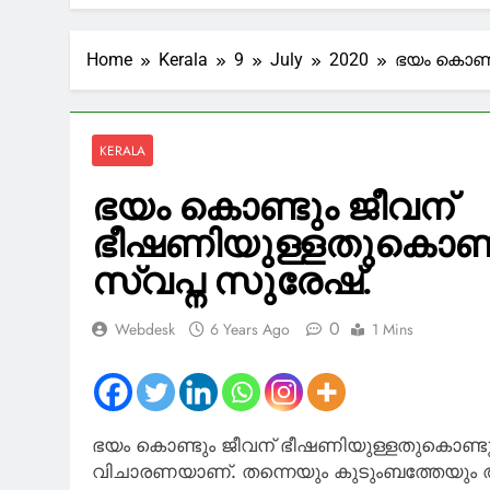
13 Minutes Ago
കണ്ണീരൊഴുക
Home
Kerala
9
July
2020
ഭയം കൊണ്ട
17 Minutes Ago
കാത്തിരിക്
23 Minutes Ago
വിദ്യാർത്
KERALA
33 Minutes Ago
ഭയം കൊണ്ടും ജീവന്
ഹോര്‍മുസ് 
37 Minutes Ago
ഭീഷണിയുള്ളതുകൊണ്ടുമ
സ്വപ്ന സുരേഷ്.
0
Webdesk
6 Years Ago
1 Mins
ഭയം കൊണ്ടും ജീവന് ഭീഷണിയുള്ളതുകൊണ്ടുമാ
വിചാരണയാണ്. തന്നെയും കുടുംബത്തേയും ആത