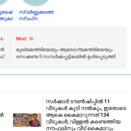
ുരേഷ്
സ്വർണ്ണക്കടത്ത്;
ത്തുകാരിയാണെന്ന്
സ്വപ്‌ന
സുരേഷ്
ായിരുന്നുവെന്ന്
മുൻകൂർ
ജാമ്യം തേടി
s:
Next:
ഹൈക്കോടതിയിൽ
ൈൻ
മുഖ്യമന്ത്രിയേയും ആരോഗ്യമന്ത്രിയേയും
ൗമ്യ
ഡ്
സെക്കണ്ടറി സമ്പര്‍ക്കപ്പട്ടികയില്‍ ഉള്‍പ്പെടുത്തി
സർക്കാർ ടൗൺഷിപ്പിൽ 11
വീടുകൾ കൂടി നൽകും, ഇതോടെ
ിൽ
ആകെ കൈമാറുന്നത് 134
വീടുകൾ; വിള്ളൽ കണ്ടെത്തിയ
നൗഫലിനും വീട് കൈമാറും