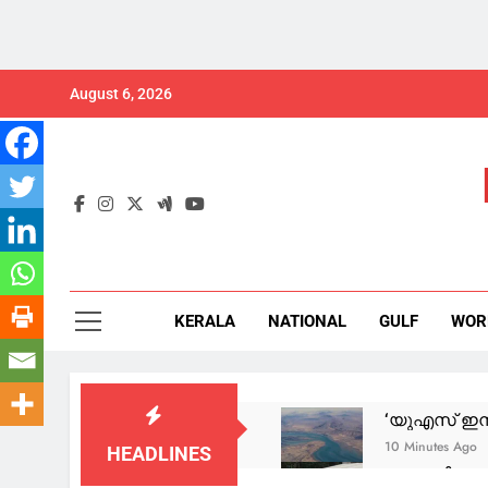
Skip
August 6, 2026
to
content
KERALA
NATIONAL
GULF
WOR
‘യുഎസ് ഇനി
10 Minutes Ago
HEADLINES
യുവാവിനെ ത