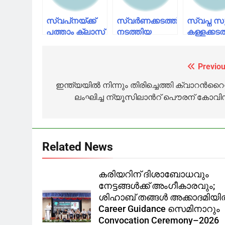
സ്വപ്‌നയ്ക്ക്
സ്വർണക്കടത്ത്
സ്വപ്ന സ
പത്താം ക്ലാസ്
നടത്തിയ
കള്ളക്കട
യോഗ്യത
കേസിൽ താൻ
തനിക്ക്
പോലുമുണ്ടോയെന്ന്
നിരപരാധിയെന്ന്
അറിയില്ല
സംശയം,
സ്വപ്ന സുരേഷ്
സന്ദീപ്
Previou
Post
സ്വത്തിനായി
നായരുടെ
navigation
ഇന്ത്യയിൽ നിന്നും തിരിച്ചെത്തി ക്വാറൻറ
ഭീഷണിപ്പെടുത്തി-
ഭാര്യ സ
ലംഘിച്ച ന്യൂസിലാൻറ് പൌരന് കോവി
സഹോദരന്‍
Related News
കരിയറിന് ദിശാബോധവും
നേട്ടങ്ങൾക്ക് അംഗീകാരവും;
ശിഹാബ് തങ്ങൾ അക്കാദമിയ
Career Guidance സെമിനാറും
Convocation Ceremony–2026