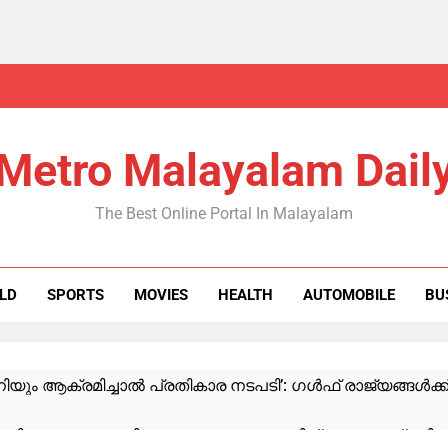
Metro Malayalam Dail
The Best Online Portal In Malayalam
LD
SPORTS
MOVIES
HEALTH
AUTOMOBILE
BU
യും ആക്രമിച്ചാൽ പ്രതികാര നടപടി’: ഗൾഫ് രാജ്യങ്ങൾക്
ട്ടിക്കൊണ്ടുപോയി, നഗ്നഫോട്ടോ മാതാവിന് അയച്ചു; പ്രതി