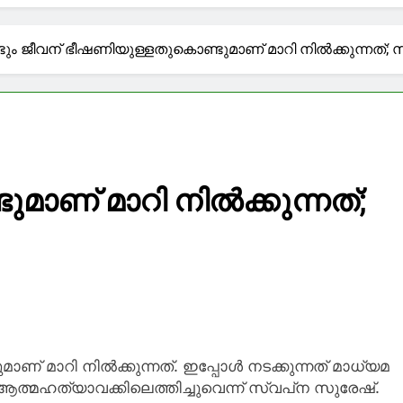
ിയ കാൽനൂറ്റാണ്ട്; ഓർമയിലെ അനുജത്തി സരസുവിനെ തേട
ും ജീവന് ഭീഷണിയുള്ളതുകൊണ്ടുമാണ് മാറി നിൽക്കുന്നത്; സ
കുന്നത് വധശിക്ഷ, കഠിനതടവ്; ഹസീനയുടേത് നിർണായക മടക്
ഥി പ്രതിഷേധം: ജാർഖണ്ഡ് നിയമസഭാ പരിസരത്ത് നിരോധന
കടലിടുക്ക് വഴിയുള്ള പുതിയ കപ്പല്‍ പാത; ഒമാനുമായി ധാര
ാണ് മാറി നിൽക്കുന്നത്;
ണ് മാറി നിൽക്കുന്നത്. ഇപ്പോൾ നടക്കുന്നത് മാധ്യമ
്മഹത്യാവക്കിലെത്തിച്ചുവെന്ന് സ്വപ്‌ന സുരേഷ്.