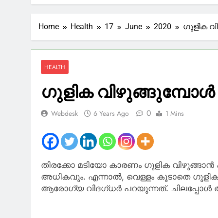
നൽകുന്നില്ല
2 Hours Ago
ഇറാന് കൂടുത
Home
Health
17
June
2020
ഗുളിക വി
2 Hours Ago
ട്രെയിൻ തട
2 Hours Ago
HEALTH
അതിശക്തമായ 
അവധി
ഗുളിക വിഴുങ്ങുമ്പോൾ വ
2 Hours Ago
ഇന്ത്യ– ഇസ
0
Webdesk
6 Years Ago
1 Mins
നെതന്യാഹു
7 Hours Ago
തിരക്കോ മടിയോ കാരണം ഗുളിക വിഴുങ്ങാൻ 
അധികവും. എന്നാൽ, വെള്ളം കൂടാതെ ഗുളിക 
ആരോഗ്യ വിദഗ്ധർ പറയുന്നത്. ചിലപ്പോൾ 