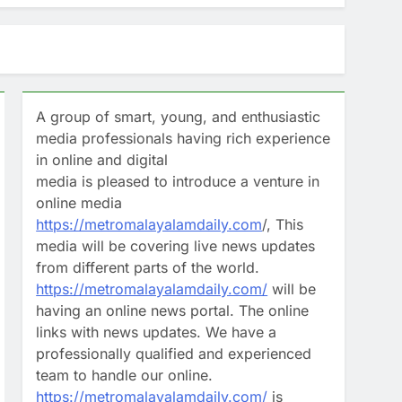
അവസാനിക്കുമെന്ന് ഡോണാള്‍ഡ് ട്രംപ്
A group of smart, young, and enthusiastic
്ലകളിലെ വിദ്യാഭ്യാസ സ്ഥാപനങ്ങള്‍ക്ക്
media professionals having rich experience
in online and digital
media is pleased to introduce a venture in
; ടെലിഫോണിൽ സംസാരിച്ച് മോദിയും
online media
https://metromalayalamdaily.com
/, This
media will be covering live news updates
from different parts of the world.
https://metromalayalamdaily.com/
will be
having an online news portal. The online
links with news updates. We have a
professionally qualified and experienced
team to handle our online.
https://metromalayalamdaily.com/
is