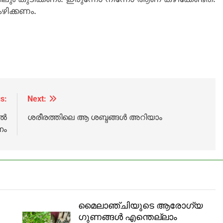
 കഴിക്കണം.
s:
Next:
്‍
ശരീരത്തിലെ ആ ശബ്ദങ്ങള്‍ അറിയാം
ണം
മൈലാഞ്ചിയുടെ ആരോഗ്യ
ഗുണങ്ങൾ എന്തെല്ലാം