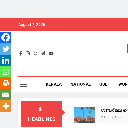
Skip
August 7, 2026
to
content
KERALA
NATIONAL
GULF
WOR
ശബരിമല നെയ
2 Hours Ago
HEADLINES
പണ്ടേപോലെ ഫ