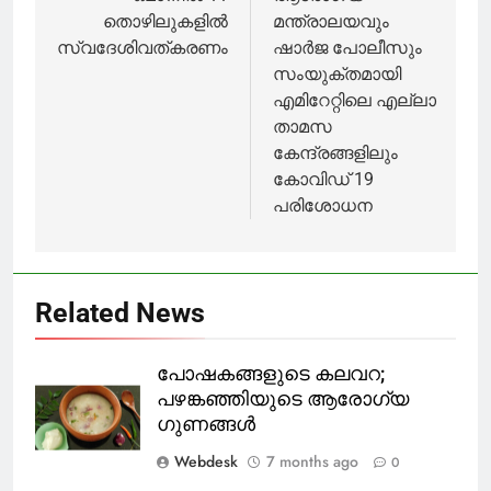
കഴിഞ്ഞ്!!
തൊഴിലുകളിൽ
മന്ത്രാലയവും
സ്വദേശിവത്കരണം
ഷാർജ പോലീസും
സംയുക്തമായി
എമിറേറ്റിലെ എല്ലാ
താമസ
കേന്ദ്രങ്ങളിലും
കോവിഡ് 19
പരിശോധന
Related News
പോഷകങ്ങളുടെ കലവറ;
പഴങ്കഞ്ഞിയുടെ ആരോഗ്യ
ഗുണങ്ങൾ
Webdesk
7 months ago
0