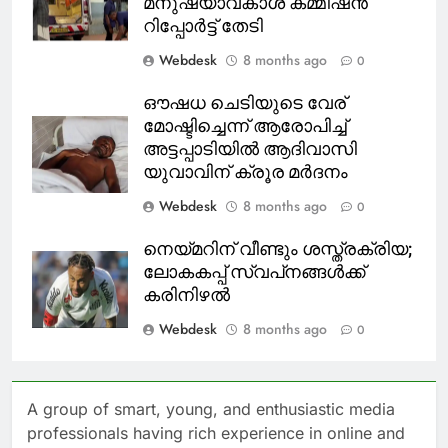
മനുഷ്യാവകാശ കമ്മീഷൻ
റിപ്പോർട്ട് തേടി
Webdesk
8 months ago
0
ഔഷധ ചെടിയുടെ വേര്
മോഷ്ടിച്ചെന്ന് ആരോപിച്ച്
അട്ടപ്പാടിയിൽ ആദിവാസി
യുവാവിന് ക്രൂര മർദനം
Webdesk
8 months ago
0
നെയ്മറിന് വീണ്ടും ശസ്ത്രക്രിയ;
ലോകകപ്പ് സ്വപ്‌നങ്ങൾക്ക്
കരിനിഴൽ
Webdesk
8 months ago
0
A group of smart, young, and enthusiastic media
professionals having rich experience in online and