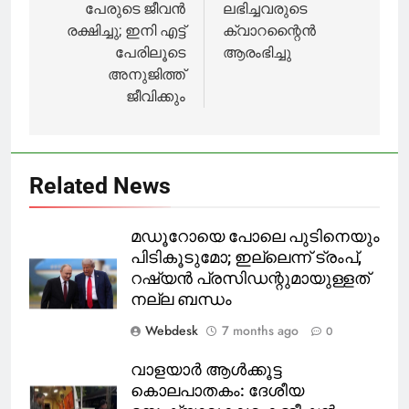
പേരുടെ ജീവൻ
ലഭിച്ചവരുടെ
രക്ഷിച്ചു; ഇനി എട്ട്
ക്വാറന്റൈന്‍
പേരിലൂടെ
ആരംഭിച്ചു
അനുജിത്ത്
ജീവിക്കും
Related News
മഡൂറോയെ പോലെ പുടിനെയും
പിടികൂടുമോ; ഇല്ലെന്ന് ട്രംപ്,
റഷ്യൻ പ്രസിഡന്റുമായുള്ളത്
നല്ല ബന്ധം
Webdesk
7 months ago
0
വാളയാർ ആൾക്കൂട്ട
കൊലപാതകം: ദേശീയ