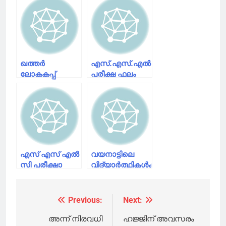
ഖത്തര്‍
എസ്.എസ്.എല്‍.സി
ലോകകപ്പ്
പരീക്ഷ ഫലം
കാണാനെത്തുന്നവര്‍ക്ക്
നാളെ
ഒഴുകും
ഹോട്ടലുകളില്‍
താമസിക്കാം
എസ് എസ് എൽ
വയനാട്ടിലെ
സി പരീക്ഷാ
വിദ്യാർത്ഥികൾക്കായി
ഫലം
175 ടിവികൾ
ഇന്നുച്ചയ്ക്ക് 2
കൂടി എത്തിച്ച്
മണിക്ക്
രാഹുൽ ഗാന്ധി
Previous:
Next:
Post
navigation
അന്ന് നിരവധി
ഹജ്ജിന് അവസരം