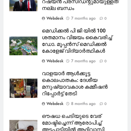
റഷ്യൻ പ്രസിഡന്റുമായുള്ളത്
നല്ല ബന്ധം
Webdesk
7 months ago
0
മെഡിക്കൽ പി ജി യിൽ 100
ശതമാനം വിജയം കൈവരിച്ച്
ഡോ. മൂപ്പൻസ് മെഡിക്കൽ
കോളേജ് വിദ്യാർത്ഥികൾ
Webdesk
7 months ago
0
വാളയാർ ആൾക്കൂട്ട
കൊലപാതകം: ദേശീയ
മനുഷ്യാവകാശ കമ്മീഷൻ
റിപ്പോർട്ട് തേടി
Webdesk
8 months ago
0
ഔഷധ ചെടിയുടെ വേര്
മോഷ്ടിച്ചെന്ന് ആരോപിച്ച്
അട്ടപ്പാടിയിൽ ആദിവാസി