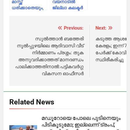
മാസ്ക്ക്
വയനാടിൽ
ധരിക്കാതെയും,
ജില്ലാ കലക്ടർ
സാമൂഹിക
പ്രഖ്യാപിച്ച
അകലം
കണ്ടെയ്മെൻ്റ്
പാലിക്കാതെയും
സോൺ
Previous:
Next:
Post
കറങ്ങി നടന്ന 13
പുന:പരിശോധിക്കണം;സുൽത്താൻ
പേരെ
ബത്തേരി
navigation
സുൽത്താൻ ബത്തേരി
കടുത്ത ആശങ്
സുൽത്താൻ
മർച്ചൻ്റ്
നൂൽപ്പുഴയിലെ ആദിവാസി വീട്
കേരളം; ഇന്ന് 7
ബത്തേരി
അസോസിയേഷൻ
നിര്‍മ്മാണം പ്രശ്നം: തുക
പേർക്ക് കോവിഡ
പോലീസ് അറസ്റ്റ്
അനുവദിക്കാത്തത് മാനദണ്ഡം
സ്ഥിരീകരിച്ചു
ചെയ്തു
പാലിക്കാത്തതിനാല്‍:പട്ടികവര്‍ഗ്ഗ
വികസന ഓഫീസര്‍
Related News
മഡൂറോയെ പോലെ പുടിനെയും
പിടികൂടുമോ; ഇല്ലെന്ന് ട്രംപ്,