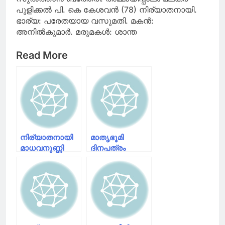
സംസാരിച്ച് മോദിയും
പുളിക്കൽ പി. കെ കേശവൻ (78) നിര്യാതനായി.
നെതന്യാഹുവും
ഭാര്യ: പരേതയായ വസുമതി. മകൻ:
അനിൽകുമാർ. മരുമകൾ: ശാന്ത
Read More
നിര്യാതനായി
മാതൃഭൂമി
മാധവനുണ്ണി
ദിനപത്രം
ഏജൻ്റും
പത്രപ്രവർത്തകനുമായ
ശശീധരൻ
നായർ
നിര്യാതനായി