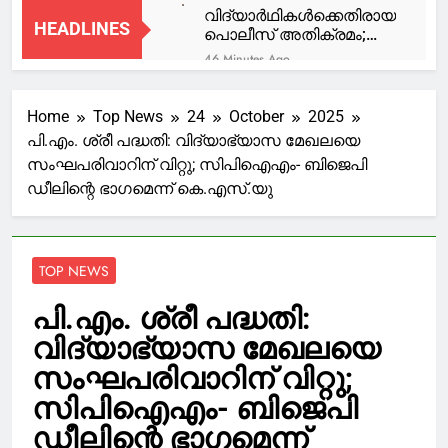
വിദ്യാര്‍ഥികള്‍ക്കെതിരായ
HEADLINES
പൊലീസ് അതിക്രമം;
‘ഇന്നല്ലെങ്കില്‍ നാളെ
46 Minutes Ago
മറുപടി പറയേണ്ടി വരും’;
മഴക്കെടുതി 45000
അമിത് ഷായ്ക്ക് എതിരെ
കർഷകരെ ബാധിച്ചു,
രാഹുല്‍ ഗാന്ധി
Home
Top News
24
October
2025
121 കോടിയുടെ
47 Minutes Ago
കൃഷിനാശം;
പി.എം. ശ്രീ പദ്ധതി: വിദ്യാഭ്യാസ മേഖലയെ
ഇന്ത്യൻ നാഷണൽ
കർഷകർക്ക് വേണ്ട
സംഘപരിവാറിന് വിറ്റു; സിപിഐഎം- ബിജെപി
വ്യാപാരി വ്യവസായി
സഹായം നൽകുമെന്ന്
കോൺഗ്രസ്
ഡീലിന്റെ ഭാഗമെന്ന് കെ.എസ്.യു
49 Minutes Ago
മന്ത്രി ടി സിദ്ദിഖ്
വ്യാപാര ദിനം
അതിഥിത്തൊഴിലാളികളുടെ
ആഘോഷിച്ചു
ക്യാംപിൽ മോഷണം:
വടിവാൾ വീശി പണവും
3 Hours Ago
TOP NEWS
മൊബൈലുകളും
ടൊറന്റോയിൽ
കവർന്നു, കുരുമുളത്
ഇന്ത്യന്‍ വംശജ
സ്പ്രേ അടിച്ചു
പി.എം. ശ്രീ പദ്ധതി:
കൊല്ലപ്പെട്ട സംഭവം;
3 Hours Ago
ഏഴ് മാസങ്ങൾക്ക്
വിദ്യാഭ്യാസ മേഖലയെ
ആയങ്കി നിരവധി
ശേഷം പങ്കാളി
ക്രിമിനൽ കേസുകളിൽ
സംഘപരിവാറിന് വിറ്റു;
അറസ്റ്റിൽ
പെട്ടയാൾ, ജാമ്യം
3 Hours Ago
സിപിഐഎം- ബിജെപി
ലഭിച്ചാൽ കുറ്റകൃത്യം
ആവർത്തിക്കും;
ഡീലിന്റെ ഭാഗമെന്ന്
അർജുൻ ആയങ്കിയുടെ