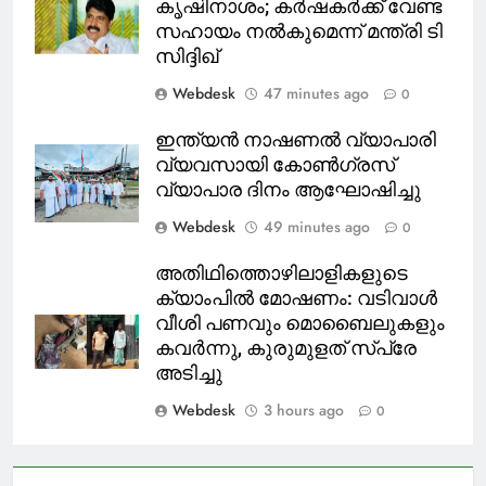
കൃഷിനാശം; കർഷകർക്ക് വേണ്ട
സഹായം നൽകുമെന്ന് മന്ത്രി ടി
സിദ്ദിഖ്
Webdesk
47 minutes ago
0
ഇന്ത്യൻ നാഷണൽ വ്യാപാരി
വ്യവസായി കോൺഗ്രസ്
വ്യാപാര ദിനം ആഘോഷിച്ചു
Webdesk
49 minutes ago
0
അതിഥിത്തൊഴിലാളികളുടെ
ക്യാംപിൽ മോഷണം: വടിവാൾ
വീശി പണവും മൊബൈലുകളും
കവർന്നു, കുരുമുളത് സ്പ്രേ
അടിച്ചു
Webdesk
3 hours ago
0