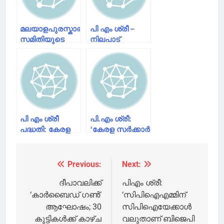
മലയാളപുരസ്കാര
പി എം ശ്രീ –
സമിതിയുടെ
നിലപാട്
ഒമ്പതാമത്
കടുപ്പിച്ച്
പുരസ്കാരം
സിപിഐ;
വിളംബരം
പ്രതിരോധം
ചെയ്തു
തീര്‍ക്കാന്‍
ശാസ്ത്ര
സാഹിത്യപരിഷത്തും
പി എം ശ്രീ
പി.എം ശ്രീ:
പദ്ധതി: കേരള
‘കേരള സര്‍ക്കാര്‍
സര്‍ക്കാര്‍
സംഘപരിവാറിനു
നിലപാടില്‍
മുമ്പില്‍ വിനീത
സിപിഐഎം
വിധേയരായി
Previous:
Next:
Post
പ്രതിരോധത്തില്‍;
മാറുന്നത്
സിപിഐയെ
പ്രതിഷേധാര്‍ഹം’;
navigation
ദീപാവലിക്ക്
പിഎം ശ്രീ:
തള്ളി കേരള
കെഎസ്‌യു
‘കാർബൈഡ് ഗൺ’
‘സിപിഐഎമ്മിന്
ഘടകം
ആഘോഷം; 30
സിപിഐയേക്കാള്‍
കുട്ടികൾക്ക് കാഴ്ച
വലുതാണ് ബിജെപി