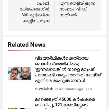
പോയി,
എന്ന് തെളിയിക്കുന്ന
മധ്യപ്രദേശിൽ
സംഭവം’; വി ഡി
300 കുട്ടികൾക്ക്
സതീശന്‍
കണ്ണിന് പരുക്ക്
Related News
വിദ്യാര്‍ഥികള്‍ക്കെതിരായ
പൊലീസ് അതിക്രമം;
‘ഇന്നല്ലെങ്കില്‍ നാളെ മറുപടി
പറയേണ്ടി വരും’; അമിത് ഷായ്ക്ക്
എതിരെ രാഹുല്‍ ഗാന്ധി
Webdesk
46 minutes ago
0
മഴക്കെടുതി 45000 കർഷകരെ
ബാധിച്ചു, 121 കോടിയുടെ