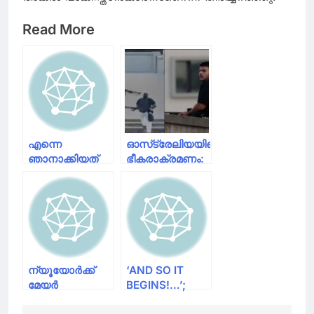
Read More
എന്നെ
ഓസ്‌ട്രേലിയയിലെ
ഞാനാക്കിയത്
ഭീകരാക്രമണം:
മാതാപിതാക്കളാണ്,
മരണം 16 ആയി,
നിങ്ങളുടെ
40 പേർക്ക്
മകനായി
പരുക്ക്
ജനിച്ചതിൽ
അഭിമാനിക്കുന്നു’:
ന്യൂയോർക്കിലെ
ആദ്യ മുസ്‌ലിം
ന്യൂയോർക്ക്
‘AND SO IT
മേയറായി
മേയർ
BEGINS!…’;
മംദാനി
തിരഞ്ഞെടുപ്പ്:
സൊഹ്റാന്‍