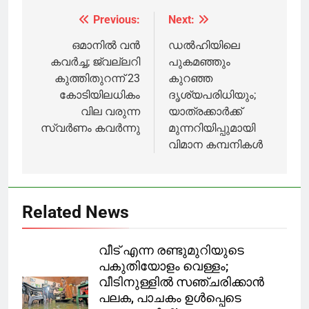
വോട്ടെടുപ്പ്
മംദാനിയുടെ
തുടരുന്നു,
വിജയ
Previous:
Next:
Post
മംദാനിക്ക്
പ്രസംഗത്തിന്
മുൻതൂക്കം
മറുപടിയുമായി
navigation
ഒമാനില്‍ വന്‍
ഡൽഹിയിലെ
ട്രംപ്
കവര്‍ച്ച; ജ്വല്ലറി
പുകമഞ്ഞും
കുത്തിതുറന്ന് 23
കുറഞ്ഞ
കോടിയിലധികം
ദൃശ്യപരിധിയും;
വില വരുന്ന
യാത്രക്കാർക്ക്
സ്വര്‍ണം കവര്‍ന്നു
മുന്നറിയിപ്പുമായി
വിമാന കമ്പനികൾ
Related News
വീട് എന്ന രണ്ടുമുറിയുടെ
പകുതിയോളം വെള്ളം;
വീടിനുള്ളിൽ സഞ്ചരിക്കാൻ
പലക, പാചകം ഉൾപ്പെടെ