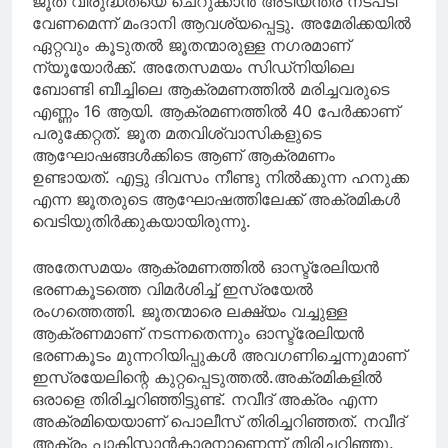
ജൂത വിരുദ്ധതയെ ചെറുക്കാന്‍ അടിയന്തര നടപടി
വേണമെന്ന് മംദാനി ആവശ്യപ്പെട്ടു. അമേരിക്കയിൽ
ഏറ്റവും കൂടുതൽ ജൂതന്മാരുള്ള ​ന​ഗരമാണ്
ന്യൂയോർക്ക്. അതേസമയം സിഡ്നിയിലെ
ബോണ്ടി ബീച്ചിലെ ആക്രമണത്തിൽ മരിച്ചവരുടെ
എണ്ണം 16 ആയി. ആക്രമണത്തിൽ 40 പേർക്കാണ്
പരുക്കേറ്റത്. ജൂത മതവിശ്വാസികളുടെ
ആഘോഷങ്ങൾക്കിടെ ആണ് ആക്രമണം
ഉണ്ടായത്. എട്ടു ദിവസം നീണ്ടു നില്‍ക്കുന്ന ഹനുക്ക
എന്ന ജൂതരുടെ ആഘോഷത്തിലേക്ക് അക്രമികള്‍
വെടിയുതിര്‍ക്കുകയായിരുന്നു.
അതേസമയം ആക്രമണത്തിൽ ഓസ്ട്രേലിയൻ
ഭരണകൂടത്തെ വിമർശിച്ച് ഇസ്രയേൽ
രംഗത്തെത്തി. ജൂതന്മാരെ ലക്ഷ്യം വച്ചുള്ള
ആക്രണമാണ് നടന്നതെന്നും ഓസ്ട്രേലിയൻ
ഭരണകൂടം മുന്നറിയിപ്പുകൾ അവഗണിച്ചെന്നുമാണ്
ഇസ്രയേലിന്റെ കുറ്റപ്പെടുത്തൽ.അക്രമികളിൽ
ഒരാളെ തിരിച്ചറിഞ്ഞിട്ടുണ്ട്. നവീദ് അക്രം എന്ന
അക്രമിയെയാണ് പൊലീസ് തിരിച്ചറിഞ്ഞത്. നവീദ്
അക്രം പാകിസ്താന്‍കാരനാണെന്ന് തിരിച്ചറിഞ്ഞു.