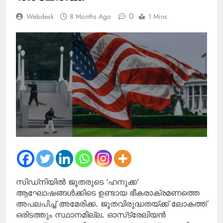
യോഗം ഇന്ന്
0
Webdesk
8 Months Ago
1 Mins
സിഡ്‌നിയിൽ ജൂതരുടെ ‘ഹനുക്ക’
ആഘോഷങ്ങൾക്കിടെ ഉണ്ടായ ഭീകരാക്രമണത്തെ
അപലപിച്ച് അമേരിക്ക. ജൂതവിരുദ്ധതയ്ക്ക് ലോകത്ത്
ഒരിടത്തും സ്ഥാനമില്ല. ഓസ്‌ട്രേലിയൻ