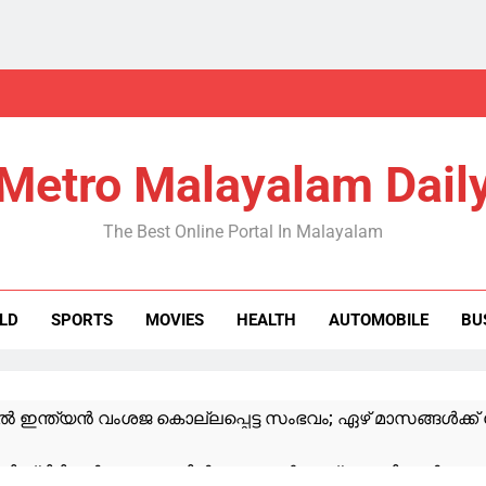
Metro Malayalam Dail
The Best Online Portal In Malayalam
LD
SPORTS
MOVIES
HEALTH
AUTOMOBILE
BU
ഇന്ത്യന്‍ വംശജ കൊല്ലപ്പെട്ട സംഭവം; ഏഴ് മാസങ്ങൾക്ക് ശ
ധി ക്രിമിനൽ കേസുകളിൽ പെട്ടയാൾ, ജാമ്യം ലഭിച്ചാൽ കുറ