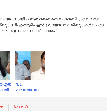
ചെയ്യലിനായി ഹാജരാകണമെന്ന് കാണിച്ചാണ് ഇഡി
ക്കും സിഎംആര്‍ംഎല്‍ ഉദ്യോഗസ്ഥര്‍ക്കും ഉള്‍പ്പെടെ
യിരിക്കുന്നതെന്നാണ് വിവരം.
‍എല്‍-
‘ED
ോജിക്
പരിശോധന
കൊണ്ട്
യിലേക്ക്
ചിലര്‍ക്ക് വലിയ
ന്‍സ്
മനസംതൃപ്തിയുണ്ടാകും,
s:
Next: