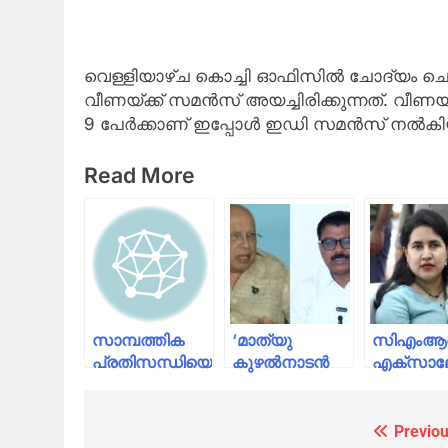
വെള്ളിയാഴ്ച കൊച്ചി ഓഫിസില്‍ ചോദ്യം 
വീണയ്ക്ക് സമന്‍സ് അയച്ചിരിക്കുന്നത്. വീണയ്
9 പേര്‍ക്കാണ് ഇപ്പോള്‍ ഇഡി സമന്‍സ് നല്‍കി
Read More
സാമ്പത്തിക
‘മാത്യു
സിഎംആര്
പ്രതിസന്ധിയെന്ന്
കുഴല്‍നാടന്‍
എക്‌സാല
പറഞ്ഞ്
പുറത്തുവിട്ട
കേസ്:
ആദ്യമായി ഒരു
ഓഡിയോ
ചോദ്യമുന
സര്‍ക്കാര്‍
പരിശോധിക്കണം,
വീണ; സമ
Previou
Post