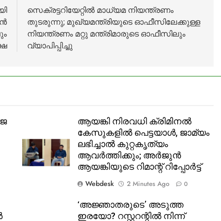
 ഡി
പ്രത്യേകിച്ച്
യി
സെക്രട്ടറിയേറ്റിൽ മാധ്യമ നിയന്ത്രണം
രാഹുല്‍
ാൻ
തുടരുന്നു; മുഖ്യമന്ത്രിയുടെ ഓഫീസിലേക്കുള്ള
ഗാന്ധിക്ക്’:
പിണറായി
ും
നിയന്ത്രണം മറ്റു മന്ത്രിമാരുടെ ഓഫീസിലും
വിജയന്‍
്ഷ
വ്യാപിപ്പിച്ചു
ശജ
ആയങ്കി നിരവധി ക്രിമിനൽ
കേസുകളിൽ പെട്ടയാൾ, ജാമ്യം
ലഭിച്ചാൽ കുറ്റകൃത്യം
ആവർത്തിക്കും; അർജുൻ
ആയങ്കിയുടെ റിമാന്റ് റിപ്പോർട്ട്
Webdesk
2 Minutes Ago
0
‘അജ്ഞാതരുടെ’ അടുത്ത
ൺ
ഇരയോ? റസ്റ്ററന്റിൽ നിന്ന്