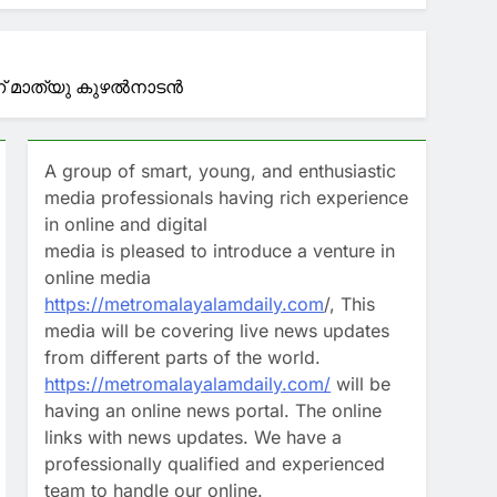
 മാത്യു കുഴല്‍നാടന്‍
ഷ്കർ കമാൻഡർ കുഴഞ്ഞുവീണു മരിച്ചു
യ പദ്ധതി, പ്രമുഖ കമ്പനികൾക്ക്
A group of smart, young, and enthusiastic
media professionals having rich experience
in online and digital
ന്ന് കേന്ദ്രം കരുതേണ്ട’; കെ സി
media is pleased to introduce a venture in
online media
https://metromalayalamdaily.com
/, This
media will be covering live news updates
from different parts of the world.
https://metromalayalamdaily.com/
will be
having an online news portal. The online
links with news updates. We have a
professionally qualified and experienced
team to handle our online.