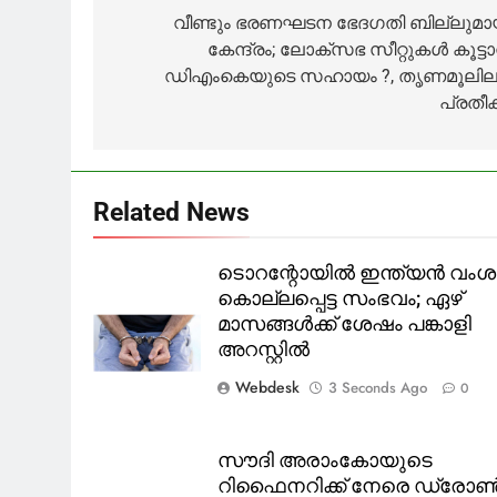
SC,ST
ഇത്
അയച്ച് ഇ
navigation
വീണ്ടും ഭരണഘടന ഭേദഗതി ബില്ലുമാ
ആനുകൂല്യങ്ങള്‍ക്ക്
എഐയുടെ
കേന്ദ്രം; ലോക്സഭ സീറ്റുകൾ കൂട്ട
മേല്‍ കൈവച്ചു,
കാലമല്ലേ’:
ആ ഖ്യാതി ഈ
ആരോപണങ്ങള്‍
ഡിഎംകെയുടെ സഹായം ?, തൃണമൂലില
സര്‍ക്കാരിന്
നിഷേധിച്ച് കെ
പ്രതീക
സ്വന്തം’;
കൃഷ്ണന്‍കുട്ടി
സഭയില്‍
മാത്യു
കുഴല്‍നാടന്‍
Related News
ടൊറന്റോയിൽ ഇന്ത്യന്‍ വം
കൊല്ലപ്പെട്ട സംഭവം; ഏഴ്
മാസങ്ങൾക്ക് ശേഷം പങ്കാളി
അറസ്റ്റിൽ
Webdesk
3 Seconds Ago
0
സൗദി അരാംകോയുടെ
റിഫൈനറിക്ക് നേരെ ഡ്രോ