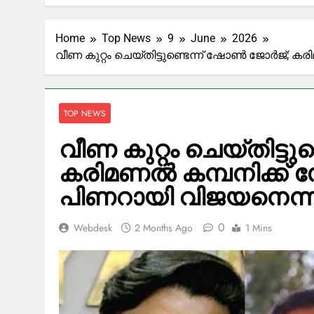
ആയങ്കിയുടെ റിമാ
2 Minutes Ago
സൗദി അരാ
Home
Top News
9
June
2026
46 Minutes Ago
വീണ കുറ്റം ചെയ്തിട്ടുണ്ടെന്ന് ഷോണ്‍ ജോര്‍ജ്;
‘അജ്ഞാതരുടെ
50 Minutes Ago
ആയുധ ഉൽപാദ
TOP NEWS
കത്ത്
52 Minutes Ago
വീണ കുറ്റം ചെയ്തിട്ടുണ
‘അമിത് ഷാ സ
കരിമണല്‍ കമ്പനിക്ക്
വേണുഗോപ
54 Minutes Ago
പിണറായി വിജയനെന്ന് 
0
Webdesk
2 Months Ago
1 Mins