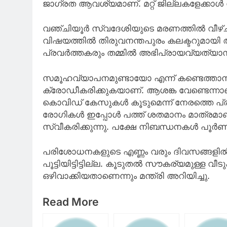
ജാഗ്രത ആവശ്യമാണ്. മറ്റ് ജില്ലകളേക്കാൾ
വഞ്ചിയൂർ സ്വദേശിയുടെ മരണത്തിൽ വീഴ്ച സംഭ
വിഷയത്തിൽ തിരുവനന്തപുരം കലക്ടറുമായി 
പ്രവർത്തകരും തമ്മിൽ അഭിപ്രായവ്യത്യാസമില
സമൂഹവ്യാപനമുണ്ടായോ എന്ന് കണ്ടെത്ത
ക്രോഡീകരിക്കുകയാണ്. ആശങ്ക വേണ്ടെന്
കൊവിഡ് കേസുകൾ കൂടുമെന്ന് നേരത്തെ പ്രതീ
രോഗികൾ ഇപ്പോൾ പത്ത് ശതമാനം മാത്രമാണ
സ്വീകരിക്കുന്നു. പക്ഷേ നിബന്ധനകൾ പൂ
പരിശോധനകളുടെ എണ്ണം വരും ദിവസങ്ങളിൽ വർ
പൂട്ടിയിട്ടിട്ടില്ല. കൂടുതൽ സൗകര്യമുള്ള വ
ഒഴിവാക്കിയതാണെന്നും മന്ത്രി അറിയിച്ചു.
Read More