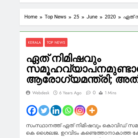
അഗസ്റ്റിന്‍ ജ
56 Minutes Ago
ലിയോണല്‍ മെ
Home
Top News
25
June
2020
ഏത് 
58 Minutes Ago
അർജുൻ ആയങ
59 Minutes Ago
KERALA
TOP NEWS
ഹോർമുസിൽ 
3 Hours Ago
ഏത് നിമിഷവും
അടുത്ത 3 മണ
സമൂഹവ്യാപനമുണ്ടായേ
3 Hours Ago
ആരോഗ്യമന്ത്രി; അ
0
Webdesk
6 Years Ago
1 Mins
സംസ്ഥാനത്ത് ഏത് നിമിഷവും കൊവിഡ് സമൂ
കെ ശൈലജ. ഉറവിടം കണ്ടെത്താനാകാത്ത ക