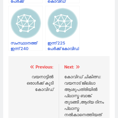
പേര്‍ക്ക്
കൊവിഡ്
രോഗബാധ, 206
സ്ഥിരീകരിച്ചു,
പേര്‍ക്ക്
സമ്പർക്കത്തിലൂടെ
സമ്പര്‍ക്കത്തിലൂടെ;
90 പേർക്ക്;
132 പേര്‍ക്ക്
രോഗമുക്തി 107
രോഗമുക്തി
പേർക്ക്
സംസ്ഥാനത്ത്
ഇന്ന് 225
ഇന്ന് 240
പേര്‍ക്ക് കോവിഡ്
പേർക്ക് കോവിഡ്
സ്ഥിരീകരിച്ചു;
സ്ഥിരീകരിച്ചു;
126 പേര്‍
209 പേർ
രോഗമുക്തി
Previous:
Next:
Post
രോഗമുക്തി
നേടി
നേടി
navigation
വയനാട്ടിൽ
കോവിഡ് ചികിത്സ:
ഒരാള്‍ക്ക് കൂടി
വയനാട് ജില്ലാ
കോവിഡ്
ആശുപത്രിയില്‍
പ്ലാസ്മ ബാങ്ക്
തുടങ്ങി ,ആദ്യ ദിനം
പ്ലാസ്മ
നല്‍കാനെത്തിയത്