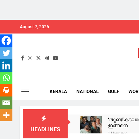
Skip
August 7, 2026
to
content
KERALA
NATIONAL
GULF
WOR
‘തുണ്ട് കടലാ
ഇങ്ങനെ
HEADLINES
1 Hour Ago