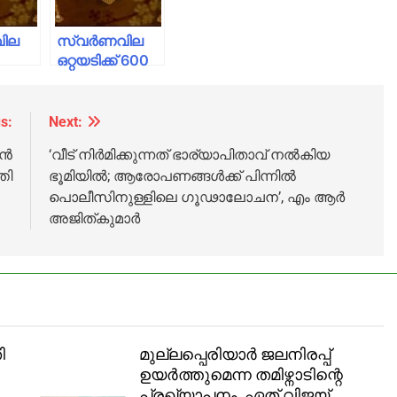
വില
സ്വര്‍ണവില
ഒറ്റയടിക്ക് 600
രൂപ കുറഞ്ഞു;
ഇന്നത്തെ
യാം
നിരക്കുകള്‍
s:
Next:
അറിയാം
ാൻ
‘വീട് നിര്‍മിക്കുന്നത് ഭാര്യാപിതാവ് നല്‍കിയ
തി
ഭൂമിയില്‍; ആരോപണങ്ങള്‍ക്ക് പിന്നില്‍
പൊലീസിനുള്ളിലെ ഗൂഢാലോചന’, എം ആര്‍
അജിത്കുമാര്‍
ി
മുല്ലപ്പെരിയാർ ജലനിരപ്പ്
ഉയർത്തുമെന്ന തമിഴ്നാടിന്റെ
പ്രഖ്യാപനം, ഏത് വിജയ്