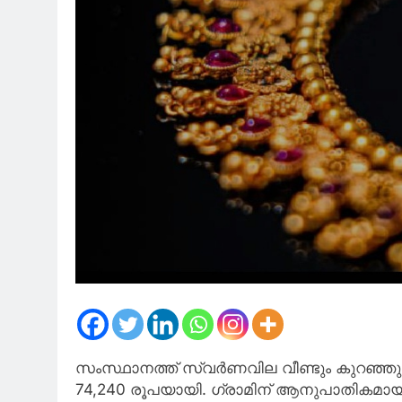
സംസ്ഥാനത്ത് സ്വര്‍ണവില വീണ്ടും കുറഞ്ഞു.
74,240 രൂപയായി. ഗ്രാമിന് ആനുപാതികമായ