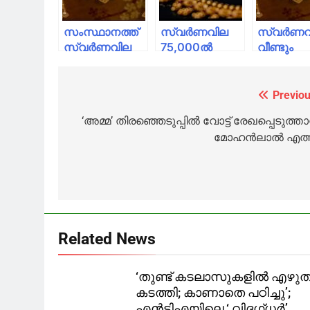
സംസ്ഥാനത്ത്
സ്വര്‍ണവില
സ്വര്‍ണ
സ്വര്‍ണവില
75,000ല്‍
വീണ്ടും
വീണ്ടും
താഴെ;
കുറഞ്ഞു;
കുറഞ്ഞു;
ഇന്നത്തെ
ഇന്നത്തെ
ഇന്നത്തെ
നിരക്കറിയാം
നിരക്കറി
Previou
Post
നിരക്കറിയാം
navigation
‘അമ്മ’ തിരഞ്ഞെടുപ്പിൽ വോട്ട് രേഖപ്പെടുത്ത
മോഹൻലാൽ എത്
Related News
‘തുണ്ട് കടലാസുകളില്‍ എഴുത
കടത്തി; കാണാതെ പഠിച്ചു’;
എന്‍ടിഎയിലെ ‘ വിദഗ്ധര്‍’