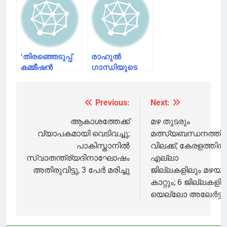
കമ്മീഷൻ
രാഹുൽ ​
BJPയുമായി
ഗാന്ധിക്ക്
ചേർന്ന്
നോട്ടീസ് അയച്ച്
തിരഞ്ഞെടുപ്പ്
കർണാടക
അട്ടിമറിച്ചു’;
തിരഞ്ഞെടുപ്പ്
‘തിരഞ്ഞെടുപ്പ്
രാഹുൽ ​
രാഹുൽ ഗാന്ധി
കമ്മിഷൻ
കമ്മീഷൻ
ഗാന്ധിയുടെ
ബിജെപിക്കായി
വോട്ടര്‍ പട്ടിക
വോട്ടുകൾ
ക്രമക്കേട്
മോഷ്ടിച്ചു;
ആരോപണം;
Previous:
Next:
Post
തെളിവുകളുടെ
സംസ്ഥാന
ആറ്റം ബോംബ്
തെരഞ്ഞെടുപ്പ്
navigation
ആകാശത്തേക്ക്
മഴ തുടരും
എന്റെ
കമ്മീഷന് പരാതി
വ്യാപകമായി വെടിവച്ചു;
മത്സ്യബന്ധനത്തിന
കയ്യിലുണ്ട്’;
നൽകി
പാകിസ്താനിൽ
വിലക്ക്; കേരളത്തിൽ
രാഹുല്‍ ഗാന്ധി
കർണാടക
സ്വാതന്ത്ര്യദിനാഘോഷം
എല്ലാ
കോൺ​ഗ്രസ്
അതിരുവിട്ടു, 3 പേർ മരിച്ചു
ജില്ലകളിലും മഴയു
കാറ്റും; 6 ജില്ലകളി
യെല്ലോ അലേർട്ട്