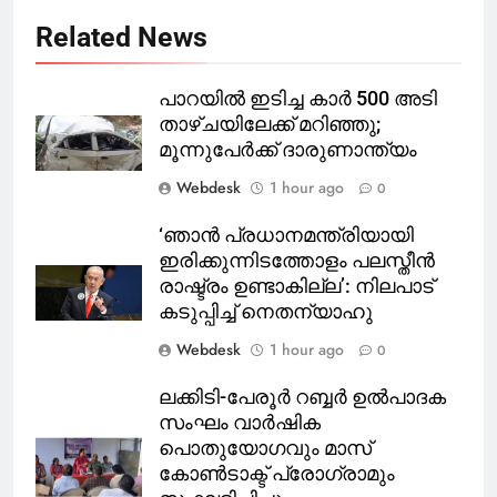
Related News
പാറയിൽ ഇടിച്ച കാർ 500 അടി
താഴ്ചയിലേക്ക് മറിഞ്ഞു;
മൂന്നുപേർക്ക് ദാരുണാന്ത്യം
Webdesk
1 hour ago
0
‘ഞാൻ പ്രധാനമന്ത്രിയായി
ഇരിക്കുന്നിടത്തോളം പലസ്തീൻ
രാഷ്ട്രം ഉണ്ടാകില്ല’: നിലപാട്
കടുപ്പിച്ച് നെതന്യാഹു
Webdesk
1 hour ago
0
ലക്കിടി-പേരൂര്‍ റബ്ബര്‍ ഉല്‍പാദക
സംഘം വാര്‍ഷിക
പൊതുയോഗവും മാസ്
കോണ്‍ടാക്ട് പ്രോഗ്രാമും